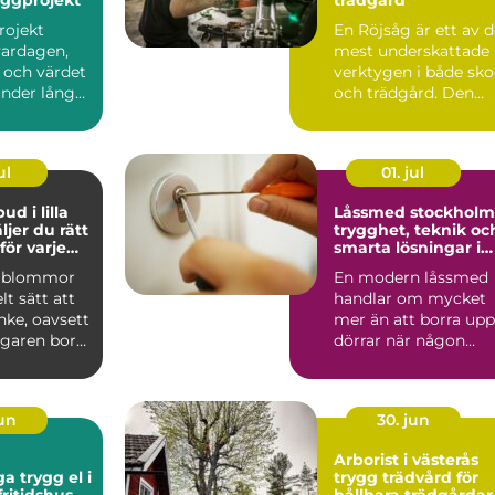
rojekt
En Röjsåg är ett av 
vardagen,
mest underskattade
och värdet
verktygen i både sk
under lång
och trädgård. Den
 Därför blir
klarar allt från s...
ul
01. jul
d i lilla
Låssmed stockholm
trygghet, teknik oc
ör varje
smarta lösningar i
vardagen
a blommor
En modern låssmed
lt sätt att
handlar om mycket
nke, oavsett
mer än att borra upp
garen bor
dörrar när någon
 eller ...
tappat nyckeln. I dag
arbe...
jun
30. jun
Arborist i västerås
 el i
trygg trädvård för
ritidshus
hållbara trädgårdar