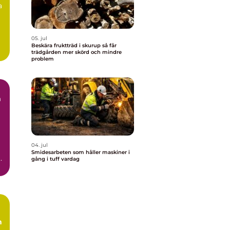
a
05. jul
Beskära fruktträd i skurup så får
trädgården mer skörd och mindre
problem
m
04. jul
Smidesarbeten som håller maskiner i
ar
gång i tuff vardag
h