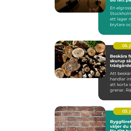
elmateria
En elgrossi
belysning
Stockholm
ett lager 
brytare o
För mång
installatöre
05. j
Beskära f
skurup så får
trädgård
skörd oc
Att beskär
problem
handlar i
att korta 
grenar. Rä
beskärnin
träde...
03. j
Byggföreta
väljer du 
för ditt 