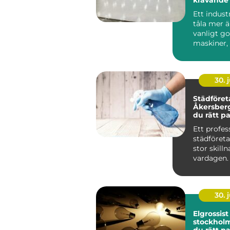
Ett indust
tåla mer ä
vanligt go
maskiner, 
kemikalie..
30. j
Städföret
Åkersberga så vä
du rätt pa
hem och a
Ett profes
städföret
stor skilln
vardagen.
frigörs, k
ordn...
30. j
Elgrossist 
stockholm så väl
du rätt pa