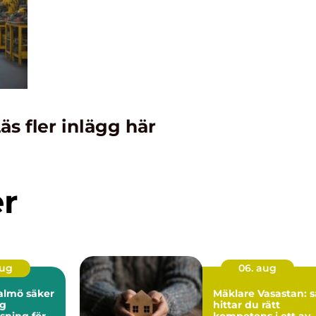
äs fler inlägg här
er
aug
06. aug
ö säker
Mäklare Vasastan: s
ig
hittar du rätt
sning för
kompetens i ett av