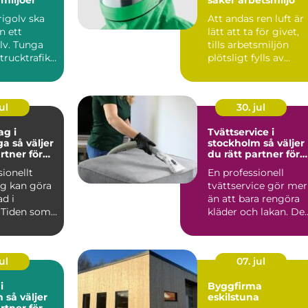
rigolv ska
Att andas ren luft är
n ett
lätt att ta för givet,
lv. Tunga
tills arbetsmiljön
trucktrafik,
plötsligt fylls av
.
damm, rök, ångor ...
ul
30. jul
ag i
Tvättservice i
ljer
stockholm så väljer
rtner för
du rätt partner för
rbetsplats
dina textilier
sionellt
En professionell
ag kan göra
tvättservice gör mer
ad i
än att bara rengöra
 Tiden som
kläder och lakan. De
änslan av
skapar trygghet i va..
ul
07. jul
i
Byggfirma
jer
eskilstuna
rtner för