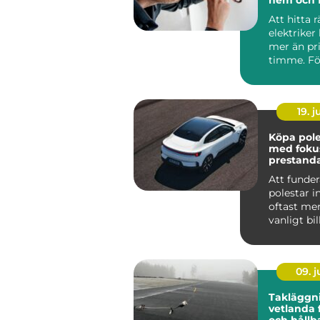
Att hitta r
elektriker
mer än pri
timme. Fö
Roslagen 
förutsät...
19. 
Köpa polesta
med foku
prestand
ansvar
Att funde
polestar i
oftast mer
vanligt bi
som tittar
...
09. 
Takläggn
vetlanda 
och hållb