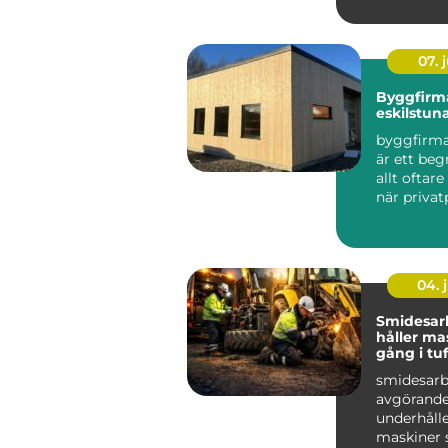
skapar tryg
07. j
Byggfirm
eskilstun
byggfirma
är ett be
allt oftar
när priva
och företag
04. j
Smidesar
håller ma
gång i tu
smidesarb
avgörande
underhålle
maskiner 