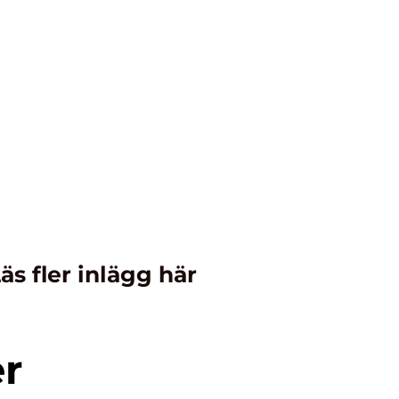
äs fler inlägg här
er