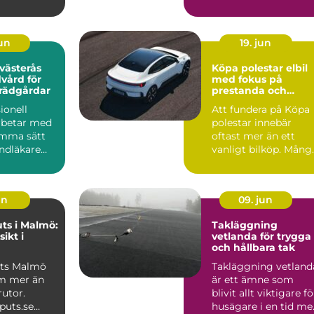
keln. I dag
Roslagen är elen en
förutsät...
jun
19. jun
 västerås
Köpa polestar elbil
dvård för
med fokus på
trädgårdar
prestanda och
ansvar
ionell
Att fundera på Köpa
arbetar med
polestar innebär
amma sätt
oftast mer än ett
ndläkare
vanligt bilköp. Mång
d tänder: i
som tittar på Polest
...
un
09. jun
ts i Malmö:
Takläggning
sikt i
vetlanda för trygga
och hållbara tak
uts Malmö
Takläggning vetland
m mer än
är ett ämne som
rutor.
blivit allt viktigare fö
puts.se
husägare i en tid me