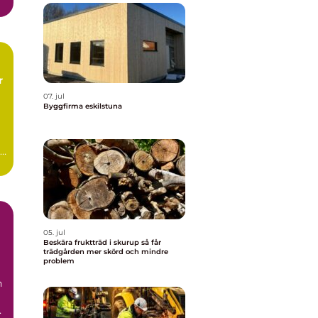
07. jul
s
Byggfirma eskilstuna
a
05. jul
Beskära fruktträd i skurup så får
trädgården mer skörd och mindre
problem
n