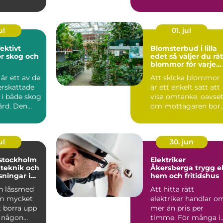
e dag inom
tid framåt. Därför bli
v...
ul
01. jul
Blomsterbud i lilla
ör skog och
edet så väljer du rätt
blommor för varje
tillfälle
är ett av de
Att skicka blommor
rskattade
är ett enkelt sätt att
 i både skog
visa omtanke, oavset
ård. Den
om mottagaren bor
rån s...
runt hörnet eller ...
ul
30. jun
stockholm
Elektriker
 teknik och
Åkersberga trygg el i
sningar i
hem och fritidshus
n låssmed
Att hitta rätt
om mycket
elektriker handlar o
t borra upp
mer än pris per
r någon
timme. För många i