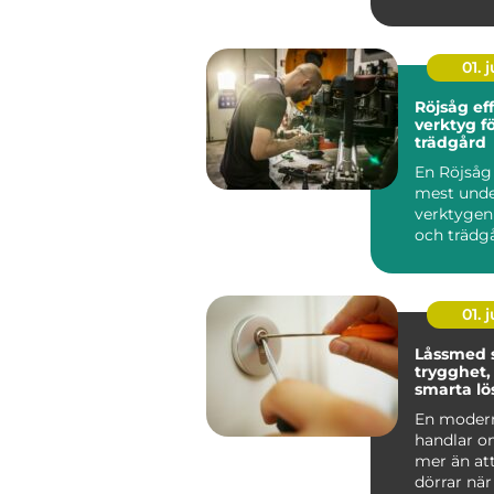
hårt varj
bygg, ...
01. j
Röjsåg effektivt
verktyg f
trädgård
En Röjsåg 
mest unde
verktygen
och trädg
klarar allt f
01. j
Låssmed 
trygghet,
smarta lö
vardagen
En moder
handlar 
mer än at
dörrar nä