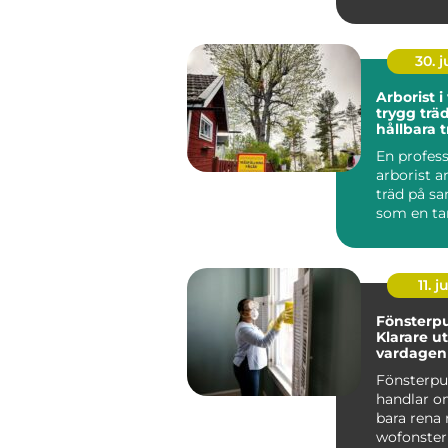
tappat nyc
arbe...
30. 
Arborist i
trygg trä
hållbara 
En profess
arborist 
träd på s
som en ta
arbetar me
tid...
11. j
Fönsterpu
Klarare ut
vardagen
Fönsterp
handlar o
bara rena 
wofonster