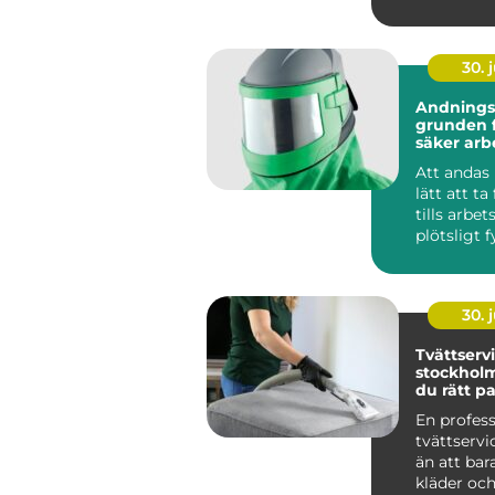
upplevs, hu
30. j
Andnings
grunden f
säker arb
Att andas 
lätt att ta
tills arbe
plötsligt f
damm, rök,
30. j
Tvättservi
stockholm så väl
du rätt pa
dina texti
En profess
tvättserv
än att bar
kläder och