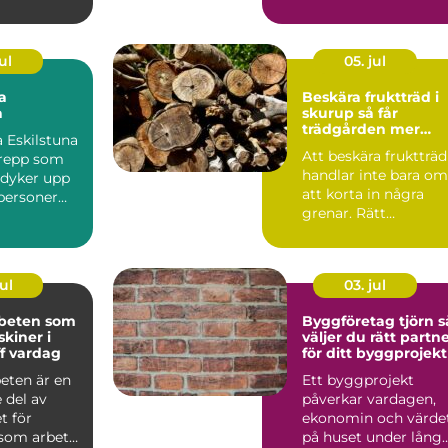
ghet i va...
För många
installatörer...
ul
05. jul
a
Beskära fruktträd i
a
skurup så får
trädgården mer
 Eskilstuna
skörd och mindre
Att beskära fruktträd
grepp som
problem
handlar inte bara om
e dyker upp
att korta in några
tpersoner
grenar. Rätt
 söker s...
beskärning styr hur
träde...
ul
03. jul
beten som
Byggföretag tjörn så
skiner i
väljer du rätt partn
ff vardag
för ditt byggprojekt
eten är en
Ett byggprojekt
 del av
påverkar vardagen,
t för
ekonomin och värde
som arbetar
på huset under lång