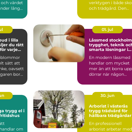
och värdet
verktygen i både sk
under lång
och trädgård. Den
 Därför blir
klarar allt från s...
ul
01. jul
d i lilla
Låssmed stockholm
trygghet, teknik oc
ör varje
smarta lösningar i
vardagen
a blommor
En modern låssmed
lt sätt att
handlar om mycket
nke, oavsett
mer än att borra upp
garen bor
dörrar när någon
 eller ...
tappat nyckeln. I dag
arbe...
jun
30. jun
Arborist i västerås
 el i
trygg trädvård för
ritidshus
hållbara trädgårdar
ätt
En professionell
 handlar om
arborist arbetar med