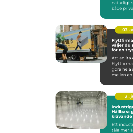
naturligt 
både priv
och företa
03. 
Flyttfirma
väljer du 
för en tr
smidig fly
Att anlita
Flyttfirm
göra hela 
mellan en 
flyttdag o
över...
31. j
Industrigo
Hållbara g
krävande 
Ett indust
tåla mer ä