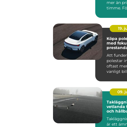
mer än pri
timme. Fö
Roslagen 
förutsät...
19. 
Köpa polesta
med foku
prestand
ansvar
Att funde
polestar i
oftast mer
vanligt bi
som tittar
...
09. 
Takläggn
vetlanda 
och hållb
Takläggni
är ett äm