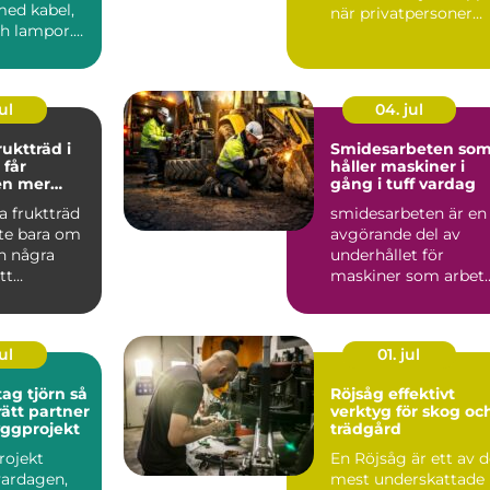
med kabel,
när privatpersoner
ch lampor.
och företag söker s...
a
r...
ul
04. jul
ruktträd i
Smidesarbeten so
håller maskiner i
en mer
gång i tuff vardag
h mindre
a fruktträd
smidesarbeten är en
nte bara om
avgörande del av
in några
underhållet för
tt
maskiner som arbet
g styr hur
hårt varje dag inom
bygg, ...
ul
01. jul
g tjörn så
Röjsåg effektivt
rätt partner
verktyg för skog oc
byggprojekt
trädgård
rojekt
En Röjsåg är ett av 
vardagen,
mest underskattade