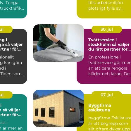
lv. Tunga
tills arbetsmiljön
trucktrafik,
plötsligt fylls av
.
damm, rök, ångor ...
ul
30. jul
ag i
Tvättservice i
ljer
stockholm så väljer
rtner för
du rätt partner för
rbetsplats
dina textilier
sionellt
En professionell
ag kan göra
tvättservice gör mer
ad i
än att bara rengöra
 Tiden som
kläder och lakan. De
änslan av
skapar trygghet i va..
ul
07. jul
i
Byggfirma
jer
eskilstuna
rtner för
byggfirma Eskilstun
l och
st i
är ett begrepp som
 är mer än
allt oftare dyker upp