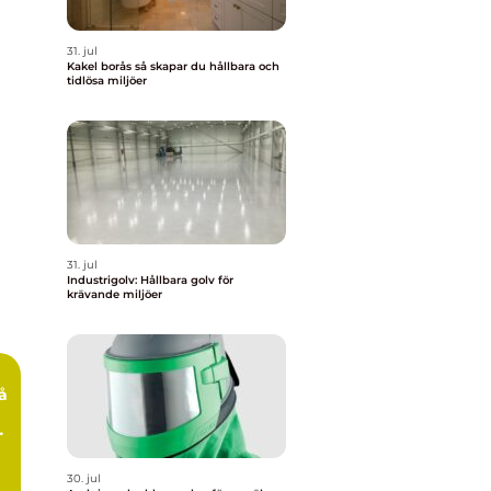
31. jul
Kakel borås så skapar du hållbara och
tidlösa miljöer
31. jul
Industrigolv: Hållbara golv för
krävande miljöer
å
30. jul