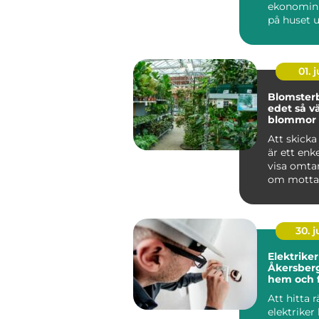
ekonomin 
på huset 
tid framåt.
v...
01. j
Blomsterbu
edet så väljer du rätt
blommor f
tillfälle
Att skick
är ett enke
visa omta
om motta
runt hörnet
30. 
Elektriker
Åkersberga trygg
hem och f
Att hitta r
elektriker