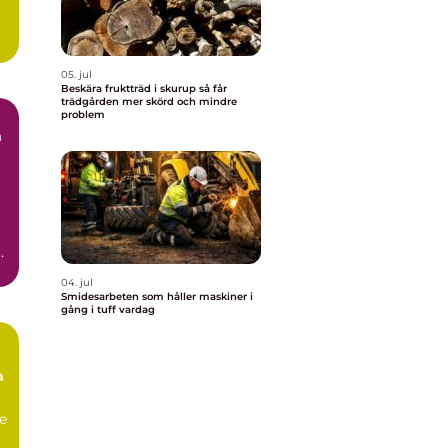
05. jul
Beskära fruktträd i skurup så får
trädgården mer skörd och mindre
problem
m
ar
04. jul
Smidesarbeten som håller maskiner i
gång i tuff vardag
h
de