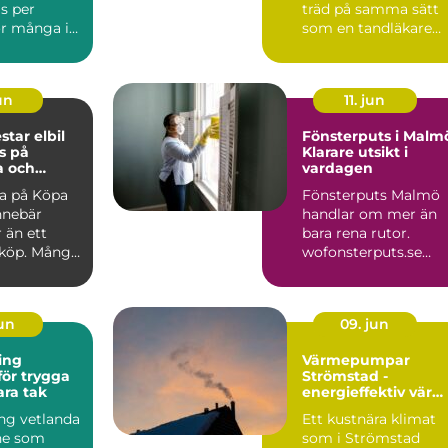
s per
träd på samma sätt
r många i
som en tandläkare
är elen en
arbetar med tänder: 
tid...
jun
11. jun
r elbil
Fönsterputs i Malm
s på
Klarare utsikt i
a och
vardagen
ra på Köpa
Fönsterputs Malmö
nnebär
handlar om mer än
 än ett
bara rena rutor.
lköp. Många
wofonsterputs.se
 på Polestar
visar hur profe...
jun
09. jun
ing
Värmepumpar
för trygga
Strömstad -
ara tak
energieffektiv vär
för kustklimatet
ng vetlanda
Ett kustnära klimat
ne som
som i Strömstad