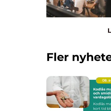
L
Fler nyhet
08. 
Kodlås malm
och smid
vardagslö
hem och 
Kodlås ma
kort tid bl