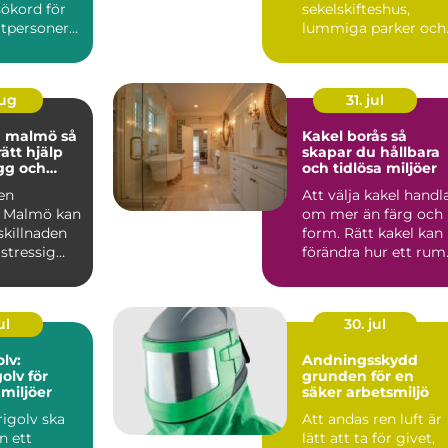
sökord för
sekelskifteshus,
atpersoner
lummiga parker och
g som vil...
ett levande
kvartersliv. Här m&...
aug
31. jul
 malmö så
Kakel borås så
rätt hjälp
skapar du hållbara
ygg och
och tidlösa miljöer
tt
 en
Att välja kakel handl
a Malmö kan
om mer än färg och
skillnaden
form. Rätt kakel kan
stressig
förändra hur ett rum
ch en lugn
upplevs, hur lä...
ul
30. jul
lv:
Andningsskydd
olv för
grunden för en
miljöer
säker arbetsmiljö
rigolv ska
Att andas ren luft är
n ett
lätt att ta för givet,