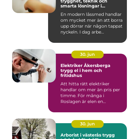
trygghet, teknik och
smarta lösningar i
vardagen
En modern låssmed handlar
om mycket mer än att borra
upp dörrar när någon tappat
nyckeln. I dag arbe...
30. jun
Elektriker Åkersberga
trygg el i hem och
fritidshus
Att hitta rätt elektriker
handlar om mer än pris per
timme. För många i
Roslagen är elen en
förutsät...
30. jun
Arborist i västerås trygg