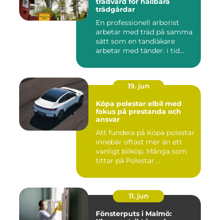
trädvård för hållbara
trädgårdar
En professionell arborist
arbetar med träd på samma
sätt som en tandläkare
arbetar med tänder: i tid...
19. jun
Köpa polestar elbil med
fokus på prestanda och
ansvar
Att fundera på Köpa polestar
innebär oftast mer än ett
vanligt bilköp. Många som
tittar på Polestar ...
11. jun
Fönsterputs i Malmö: