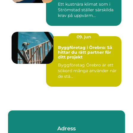
Ett kustnära klimat som i
Strömstad ställer särskilda
krav på uppvärm...
09. jun
Byggföretag i Örebro: Så
hittar du rätt partner för
ditt projekt
Byggföretag Örebro är ett
sökord många använder när
de stå...
Adress