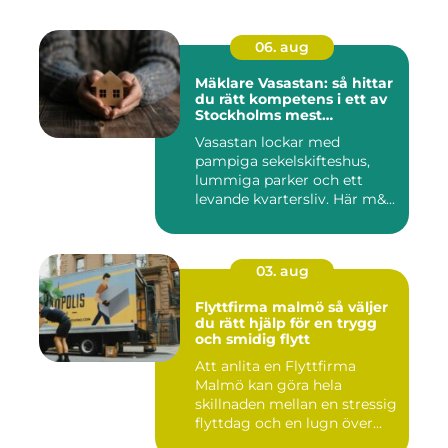
06. aug
Mäklare Vasastan: så hittar
du rätt kompetens i ett av
Stockholms mest
eftertraktade områden
Vasastan lockar med
pampiga sekelskifteshus,
lummiga parker och ett
levande kvartersliv. Här m&...
03. aug
Flyttfirma malmö så väljer
du rätt hjälp för en trygg
och smidig flytt
Att anlita en Flyttfirma
Malmö kan göra hela
skillnaden mellan en stressig
flyttdag och en lugn över...