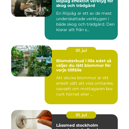
Röjsåg effektivt verktyg för
skog och trädgård
En Röjsåg är ett av de mest
underskattade verktygen i
både skog och trädgård. Den
klarar allt från s...
01. jul
Blomsterbud i lilla edet så
väljer du rätt blommor för
varje tillfälle
Att skicka blommor är ett
enkelt sätt att visa omtanke,
oavsett om mottagaren bor
runt hörnet eller ...
01. jul
Låssmed stockholm