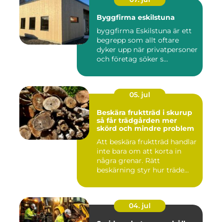
Byggfirma eskilstuna
byggfirma Eskilstuna är ett
begrepp som allt oftare
dyker upp när privatpersoner
och företag söker s...
05. jul
Beskära fruktträd i skurup
så får trädgården mer
skörd och mindre problem
Att beskära fruktträd handlar
inte bara om att korta in
några grenar. Rätt
beskärning styr hur träde...
04. jul