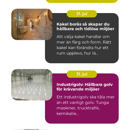
31. jul
Kakel borås så skapar du
hållbara och tidlösa miljöer
Att välja kakel handlar om
mer än färg och form. Rätt
kakel kan förändra hur ett
rum upplevs, hur lä...
31. jul
Industrigolv: Hållbara golv
för krävande miljöer
Ett industrigolv ska tåla mer
än ett vanligt golv. Tunga
maskiner, trucktrafik,
kemikalie...