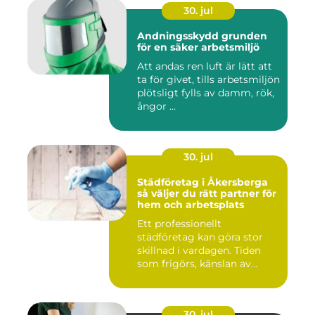
30. jul
Andningsskydd grunden
för en säker arbetsmiljö
Att andas ren luft är lätt att
ta för givet, tills arbetsmiljön
plötsligt fylls av damm, rök,
ångor ...
30. jul
Städföretag i Åkersberga
så väljer du rätt partner för
hem och arbetsplats
Ett professionellt
städföretag kan göra stor
skillnad i vardagen. Tiden
som frigörs, känslan av
ordn...
30. jul