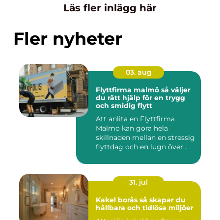
Läs fler inlägg här
Fler nyheter
03. aug
Flyttfirma malmö så väljer
du rätt hjälp för en trygg
och smidig flytt
Att anlita en Flyttfirma
Malmö kan göra hela
skillnaden mellan en stressig
flyttdag och en lugn över...
31. jul
Kakel borås så skapar du
hållbara och tidlösa miljöer