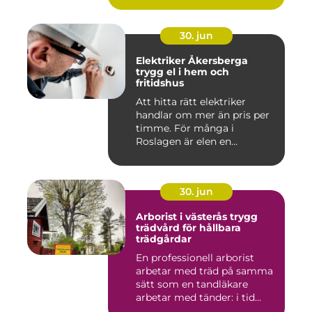
30. jun
Elektriker Åkersberga
trygg el i hem och
fritidshus
Att hitta rätt elektriker
handlar om mer än pris per
timme. För många i
Roslagen är elen en
förutsät...
30. jun
Arborist i västerås trygg
trädvård för hållbara
trädgårdar
En professionell arborist
arbetar med träd på samma
sätt som en tandläkare
arbetar med tänder: i tid...