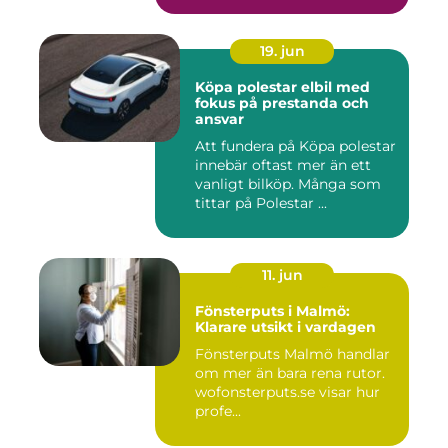
19. jun
Köpa polestar elbil med
fokus på prestanda och
ansvar
Att fundera på Köpa polestar
innebär oftast mer än ett
vanligt bilköp. Många som
tittar på Polestar ...
11. jun
Fönsterputs i Malmö:
Klarare utsikt i vardagen
Fönsterputs Malmö handlar
om mer än bara rena rutor.
wofonsterputs.se visar hur
profe...