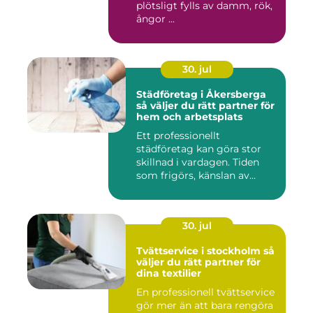
plötsligt fylls av damm, rök,
ångor ...
30. jul
Städföretag i Åkersberga
så väljer du rätt partner för
hem och arbetsplats
Ett professionellt
städföretag kan göra stor
skillnad i vardagen. Tiden
som frigörs, känslan av
ordn...
30. jul
Tvättservice i stockholm så
väljer du rätt partner för
dina textilier
En professionell tvättservice
gör mer än att bara rengöra