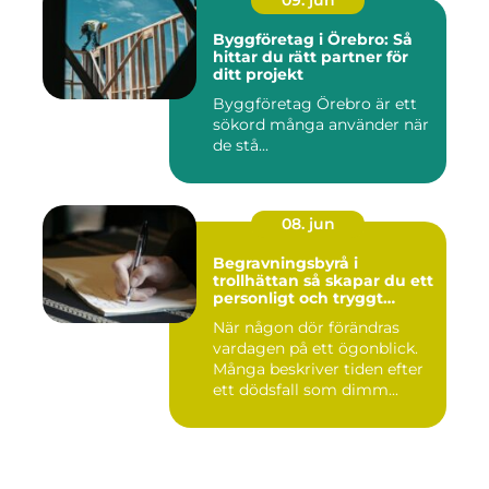
09. jun
Byggföretag i Örebro: Så
hittar du rätt partner för
ditt projekt
Byggföretag Örebro är ett
sökord många använder när
de stå...
08. jun
Begravningsbyrå i
trollhättan så skapar du ett
personligt och tryggt
avsked
När någon dör förändras
vardagen på ett ögonblick.
Många beskriver tiden efter
ett dödsfall som dimm...