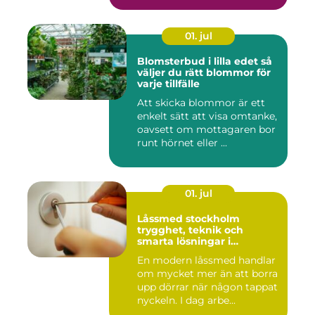
01. jul
Blomsterbud i lilla edet så
väljer du rätt blommor för
varje tillfälle
Att skicka blommor är ett
enkelt sätt att visa omtanke,
oavsett om mottagaren bor
runt hörnet eller ...
01. jul
Låssmed stockholm
trygghet, teknik och
smarta lösningar i
vardagen
En modern låssmed handlar
om mycket mer än att borra
upp dörrar när någon tappat
nyckeln. I dag arbe...