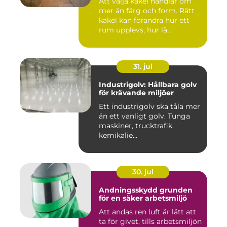
Att välja kakel handlar om
mer än färg och form. Rätt
kakel kan förändra hur ett
rum upplevs, hur lä...
31. jul
Industrigolv: Hållbara golv
för krävande miljöer
Ett industrigolv ska tåla mer
än ett vanligt golv. Tunga
maskiner, trucktrafik,
kemikalie...
30. jul
Andningsskydd grunden
för en säker arbetsmiljö
Att andas ren luft är lätt att
ta för givet, tills arbetsmiljön