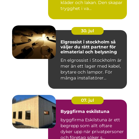
kläder och lakan. Den skapar
trygghet i va...
30. jul
Elgrossist i stockholm så
väljer du rätt partner för
elmaterial och belysning
En elgrossist i Stockholm är
mer än ett lager med kabel,
brytare och lampor. För
många installatörer...
07. jul
Byggfirma eskilstuna
byggfirma Eskilstuna är ett
begrepp som allt oftare
dyker upp när privatpersoner
och företag söker s...