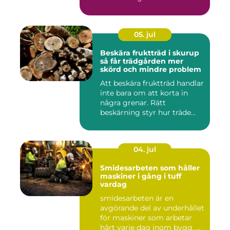
05. jul
Beskära fruktträd i skurup
så får trädgården mer
skörd och mindre problem
Att beskära fruktträd handlar
inte bara om att korta in
några grenar. Rätt
beskärning styr hur träde...
04. jul
Smidesarbeten som håller
maskiner i gång i tuff
vardag
smidesarbeten är en
avgörande del av underhållet
för maskiner som arbetar
hårt varje dag inom bygg, ...