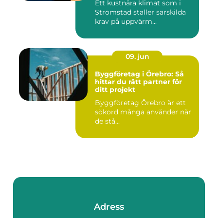
Ett kustnära klimat som i
Strömstad ställer särskilda
krav på uppvärm...
09. jun
Byggföretag i Örebro: Så
hittar du rätt partner för
ditt projekt
Byggföretag Örebro är ett
sökord många använder när
de stå...
Adress