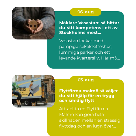
06. aug
Mäklare Vasastan: så hittar
du rätt kompetens i ett av
Stockholms mest
eftertraktade områden
Vasastan lockar med
pampiga sekelskifteshus,
lummiga parker och ett
levande kvartersliv. Här m&...
03. aug
Flyttfirma malmö så väljer
du rätt hjälp för en trygg
och smidig flytt
Att anlita en Flyttfirma
Malmö kan göra hela
skillnaden mellan en stressig
flyttdag och en lugn över...