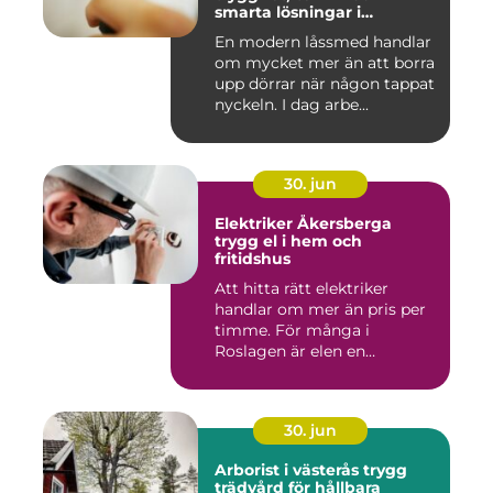
smarta lösningar i
vardagen
En modern låssmed handlar
om mycket mer än att borra
upp dörrar när någon tappat
nyckeln. I dag arbe...
30. jun
Elektriker Åkersberga
trygg el i hem och
fritidshus
Att hitta rätt elektriker
handlar om mer än pris per
timme. För många i
Roslagen är elen en
förutsät...
30. jun
Arborist i västerås trygg
trädvård för hållbara