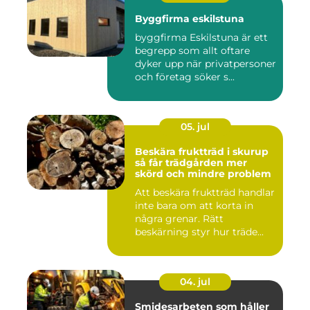
Byggfirma eskilstuna
byggfirma Eskilstuna är ett
begrepp som allt oftare
dyker upp när privatpersoner
och företag söker s...
05. jul
Beskära fruktträd i skurup
så får trädgården mer
skörd och mindre problem
Att beskära fruktträd handlar
inte bara om att korta in
några grenar. Rätt
beskärning styr hur träde...
04. jul
Smidesarbeten som håller