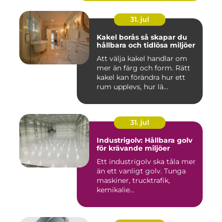
31. jul
Kakel borås så skapar du
hållbara och tidlösa miljöer
Att välja kakel handlar om
mer än färg och form. Rätt
kakel kan förändra hur ett
rum upplevs, hur lä...
31. jul
Industrigolv: Hållbara golv
för krävande miljöer
Ett industrigolv ska tåla mer
än ett vanligt golv. Tunga
maskiner, trucktrafik,
kemikalie...