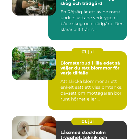
skog och trädgård
En Röjsåg är ett av de mest
underskattade verktygen i
både skog och trädgård. Den
klarar allt från s...
01. jul
Blomsterbud i lilla edet så
väljer du rätt blommor för
varje tillfälle
Att skicka blommor är ett
enkelt sätt att visa omtanke,
oavsett om mottagaren bor
runt hörnet eller ...
01. jul
Låssmed stockholm
trygghet, teknik och