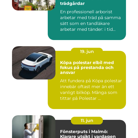
trädgårdar
En professionell arborist
arbetar med träd på samma
sätt som en tandläkare
arbetar med tänder: i tid...
19. jun
Köpa polestar elbil med
fokus på prestanda och
ansvar
Att fundera på Köpa polestar
innebär oftast mer än ett
vanligt bilköp. Många som
tittar på Polestar ...
11. jun
Fönsterputs i Malmö:
Klarare utsikt i vardagen