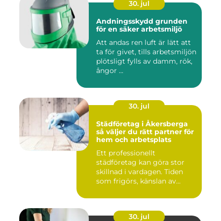
30. jul
Andningsskydd grunden
för en säker arbetsmiljö
Att andas ren luft är lätt att
ta för givet, tills arbetsmiljön
plötsligt fylls av damm, rök,
ångor ...
30. jul
Städföretag i Åkersberga
så väljer du rätt partner för
hem och arbetsplats
Ett professionellt
städföretag kan göra stor
skillnad i vardagen. Tiden
som frigörs, känslan av
ordn...
30. jul