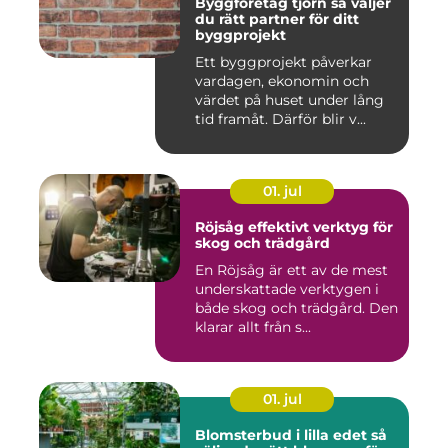
Byggföretag tjörn så väljer
du rätt partner för ditt
byggprojekt
Ett byggprojekt påverkar
vardagen, ekonomin och
värdet på huset under lång
tid framåt. Därför blir v...
01. jul
Röjsåg effektivt verktyg för
skog och trädgård
En Röjsåg är ett av de mest
underskattade verktygen i
både skog och trädgård. Den
klarar allt från s...
01. jul
Blomsterbud i lilla edet så