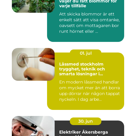
väljer du rätt blommor för
varje tillfälle
Att skicka blommor är ett
enkelt sätt att visa omtanke,
oavsett om mottagaren bor
runt hörnet eller ...
01. jul
Låssmed stockholm
trygghet, teknik och
smarta lösningar i
vardagen
En modern låssmed handlar
om mycket mer än att borra
upp dörrar när någon tappat
nyckeln. I dag arbe...
30. jun
Elektriker Åkersberga