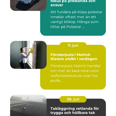
fokus på prestanda och
ansvar
Att fundera på Köpa polestar
innebär oftast mer än ett
vanligt bilköp. Många som
tittar på Polestar ...
11. jun
Fönsterputs i Malmö:
Klarare utsikt i vardagen
Fönsterputs Malmö handlar
om mer än bara rena rutor.
wofonsterputs.se visar hur
profe...
09. jun
Takläggning vetlanda för
trygga och hållbara tak