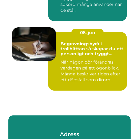
sökord många använder när
de stå...
08. jun
Begravningsbyrå i
trollhättan så skapar du ett
personligt och tryggt
avsked
När någon dör förändras
vardagen på ett ögonblick.
Många beskriver tiden efter
ett dödsfall som dimm...
Adress