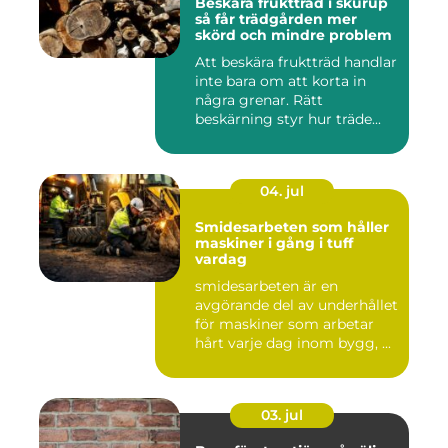
Beskära fruktträd i skurup
så får trädgården mer
skörd och mindre problem
Att beskära fruktträd handlar
inte bara om att korta in
några grenar. Rätt
beskärning styr hur träde...
04. jul
Smidesarbeten som håller
maskiner i gång i tuff
vardag
smidesarbeten är en
avgörande del av underhållet
för maskiner som arbetar
hårt varje dag inom bygg, ...
03. jul