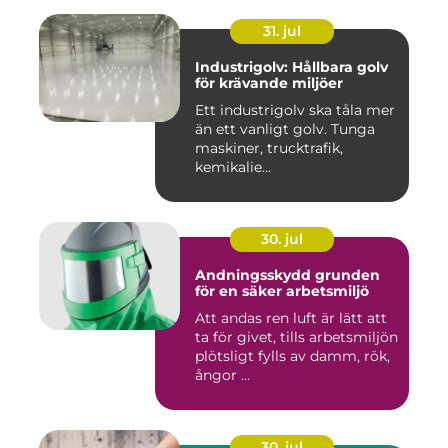
31. jul
Industrigolv: Hållbara golv
för krävande miljöer
Ett industrigolv ska tåla mer
än ett vanligt golv. Tunga
maskiner, trucktrafik,
kemikalie...
30. jul
Andningsskydd grunden
för en säker arbetsmiljö
Att andas ren luft är lätt att
ta för givet, tills arbetsmiljön
plötsligt fylls av damm, rök,
ångor ...
30. jul