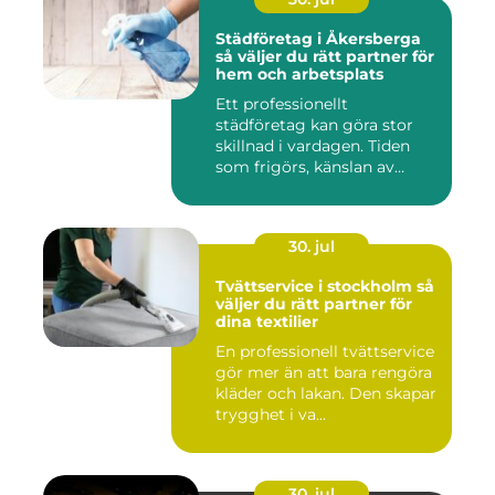
Städföretag i Åkersberga
så väljer du rätt partner för
hem och arbetsplats
Ett professionellt
städföretag kan göra stor
skillnad i vardagen. Tiden
som frigörs, känslan av
ordn...
30. jul
Tvättservice i stockholm så
väljer du rätt partner för
dina textilier
En professionell tvättservice
gör mer än att bara rengöra
kläder och lakan. Den skapar
trygghet i va...
30. jul