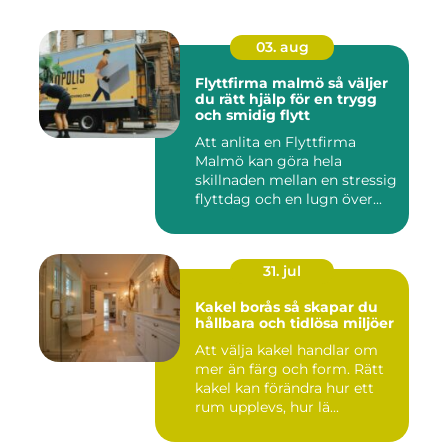
03. aug
Flyttfirma malmö så väljer
du rätt hjälp för en trygg
och smidig flytt
Att anlita en Flyttfirma
Malmö kan göra hela
skillnaden mellan en stressig
flyttdag och en lugn över...
31. jul
Kakel borås så skapar du
hållbara och tidlösa miljöer
Att välja kakel handlar om
mer än färg och form. Rätt
kakel kan förändra hur ett
rum upplevs, hur lä...