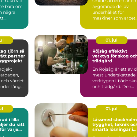
a fruktträd
smidesarbeten är en
nte bara om
avgörande del av
in några
underhållet för
tt
maskiner som arbet
g styr hur
hårt varje dag inom
bygg, ...
ul
01. jul
g tjörn så
Röjsåg effektivt
rätt partner
verktyg för skog oc
byggprojekt
trädgård
rojekt
En Röjsåg är ett av 
vardagen,
mest underskattade
och värdet
verktygen i både sk
under lång
och trädgård. Den
 Därför blir
klarar allt från s...
ul
01. jul
d i lilla
Låssmed stockholm
trygghet, teknik oc
ör varje
smarta lösningar i
vardagen