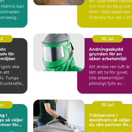
 en
Att välja kakel handl
a Malmö kan
om mer än färg och
skillnaden
form. Rätt kakel kan
stressig
förändra hur ett rum
ch en lugn
upplevs, hur lä...
ul
30. jul
lv:
Andningsskydd
olv för
grunden för en
miljöer
säker arbetsmiljö
rigolv ska
Att andas ren luft är
n ett
lätt att ta för givet,
lv. Tunga
tills arbetsmiljön
trucktrafik,
plötsligt fylls av
.
damm, rök, ångor ...
ul
30. jul
ag i
Tvättservice i
ljer
stockholm så väljer
rtner för
du rätt partner för
rbetsplats
dina textilier