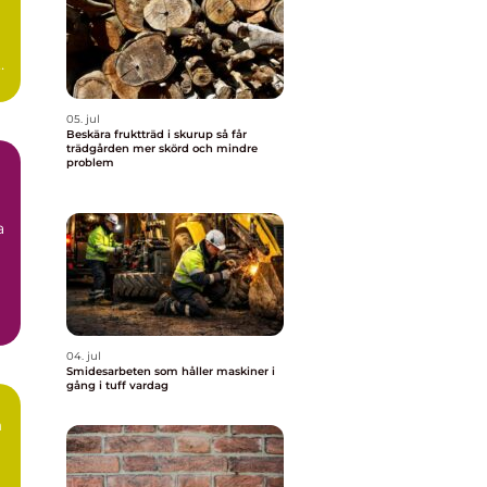
n
.
05. jul
Beskära fruktträd i skurup så får
trädgården mer skörd och mindre
problem
a
04. jul
Smidesarbeten som håller maskiner i
gång i tuff vardag
m