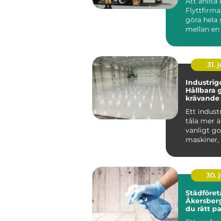
Att anlita
Flyttfirm
göra hela 
mellan en 
flyttdag o
över...
31. j
Industrigo
Hållbara g
krävande 
Ett indust
tåla mer ä
vanligt go
maskiner, 
kemikalie..
30. j
Städföret
Åkersberga så vä
du rätt pa
hem och a