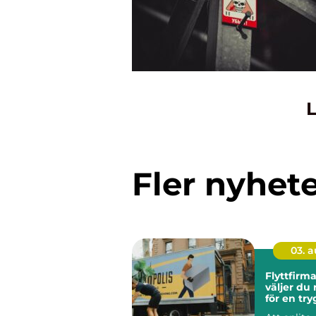
L
Fler nyhet
03. 
Flyttfirma
väljer du 
för en tr
smidig fly