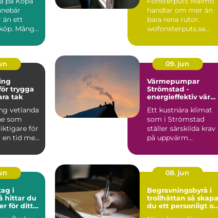
ra på Köpa
Fönsterputs Malmö
nnebär
handlar om mer än
 än ett
bara rena rutor.
lköp. Många
wofonsterputs.se
 på Polestar
visar hur profe...
jun
09. jun
ing
Värmepumpar
för trygga
Strömstad -
ara tak
energieffektiv vär
för kustklimatet
ng vetlanda
Ett kustnära klimat
ne som
som i Strömstad
 viktigare för
ställer särskilda krav
i en tid med
på uppvärm...
regn...
jun
08. jun
ag i
Begravningsbyrå i
å hittar du
trollhättan så skapar
er för ditt
du ett personligt o
tryggt avsked