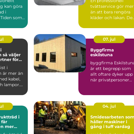
sionellt
En professionell
ag kan göra
tvättservice gör mer
ad i
än att bara rengöra
 Tiden som
kläder och lakan. De
änslan av
skapar trygghet i va..
ul
07. jul
i
Byggfirma
jer
eskilstuna
rtner för
byggfirma Eskilstun
l och
st i
är ett begrepp som
 är mer än
allt oftare dyker upp
med kabel,
när privatpersoner
ch lampor.
och företag söker s...
a
r...
ul
04. jul
ruktträd i
Smidesarbeten so
håller maskiner i
en mer
gång i tuff vardag
h mindre