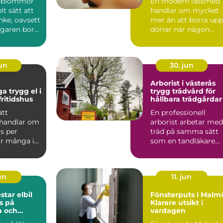
a blommor
En modern låssmed
lt sätt att
handlar om mycket
nke, oavsett
mer än att borra upp
garen bor
dörrar när någon
 eller ...
tappat nyckeln. I dag
arbe...
jun
30. jun
Arborist i västerås
 el i
trygg trädvård för
ritidshus
hållbara trädgårdar
ätt
En professionell
 handlar om
arborist arbetar med
s per
träd på samma sätt
r många i
som en tandläkare
är elen en
arbetar med tänder: 
tid...
jun
11. jun
r elbil
Fönsterputs i Malm
s på
Klarare utsikt i
a och
vardagen