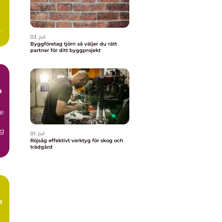
ar
03. jul
Byggföretag tjörn så väljer du rätt
partner för ditt byggprojekt
h
de
og
01. jul
Röjsåg effektivt verktyg för skog och
trädgård
h