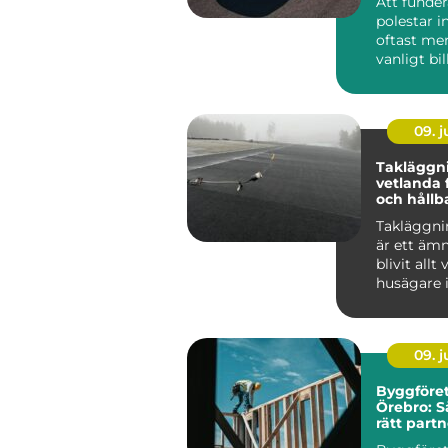
Att funde
polestar i
oftast mer
vanligt bi
som tittar
...
09. 
Takläggn
vetlanda 
och hållb
Takläggni
är ett äm
blivit allt
husägare 
kraftigare 
09. 
Byggföret
Örebro: S
rätt partn
projekt