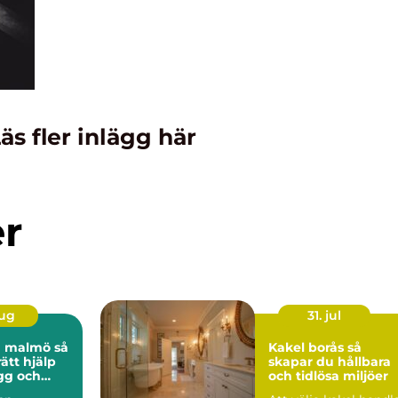
äs fler inlägg här
er
aug
31. jul
 malmö så
Kakel borås så
rätt hjälp
skapar du hållbara
ygg och
och tidlösa miljöer
tt