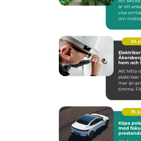
Att skick
är ett enke
visa omta
om motta
runt hörnet
30. 
Elektriker
Åkersberga trygg
hem och f
Att hitta r
elektriker
mer än pri
timme. Fö
Roslagen 
förutsät...
19. 
Köpa polesta
med foku
prestand
ansvar