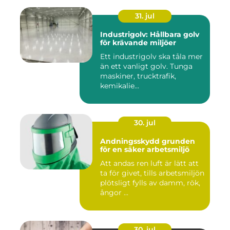
31. jul
Industrigolv: Hållbara golv
för krävande miljöer
Ett industrigolv ska tåla mer
än ett vanligt golv. Tunga
maskiner, trucktrafik,
kemikalie...
30. jul
Andningsskydd grunden
för en säker arbetsmiljö
Att andas ren luft är lätt att
ta för givet, tills arbetsmiljön
plötsligt fylls av damm, rök,
ångor ...
30. jul