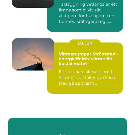
Takläggning vetlanda är ett
ämne som blivit allt
viktigare för husägare i en
tid med kraftigare regn...
09. jun
Värmepumpar Strömstad -
energieffektiv värme för
kustklimatet
Ett kustnära klimat som i
Strömstad ställer särskilda
krav på uppvärm...