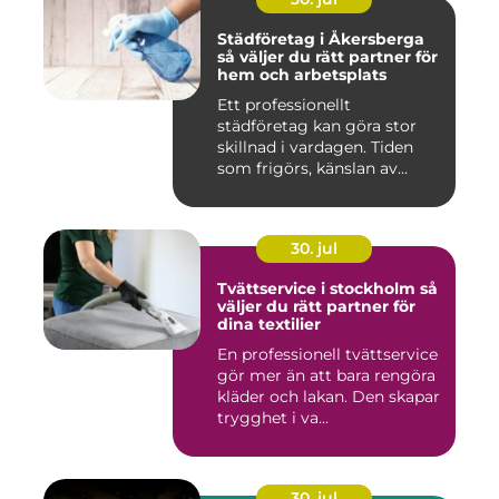
Städföretag i Åkersberga
så väljer du rätt partner för
hem och arbetsplats
Ett professionellt
städföretag kan göra stor
skillnad i vardagen. Tiden
som frigörs, känslan av
ordn...
30. jul
Tvättservice i stockholm så
väljer du rätt partner för
dina textilier
En professionell tvättservice
gör mer än att bara rengöra
kläder och lakan. Den skapar
trygghet i va...
30. jul