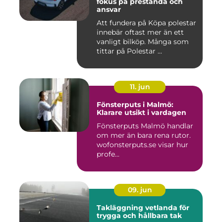
fokus på prestanda och
ansvar
Att fundera på Köpa polestar
innebär oftast mer än ett
vanligt bilköp. Många som
tittar på Polestar ...
11. jun
Fönsterputs i Malmö:
Klarare utsikt i vardagen
Fönsterputs Malmö handlar
om mer än bara rena rutor.
wofonsterputs.se visar hur
profe...
09. jun
Takläggning vetlanda för
trygga och hållbara tak