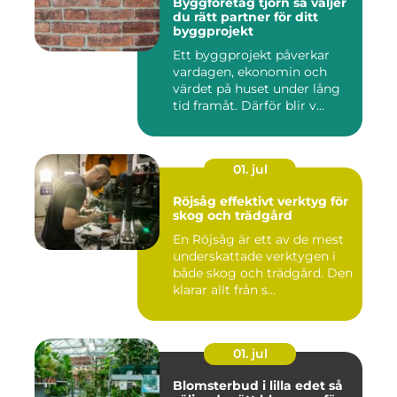
Byggföretag tjörn så väljer
du rätt partner för ditt
byggprojekt
Ett byggprojekt påverkar
vardagen, ekonomin och
värdet på huset under lång
tid framåt. Därför blir v...
01. jul
Röjsåg effektivt verktyg för
skog och trädgård
En Röjsåg är ett av de mest
underskattade verktygen i
både skog och trädgård. Den
klarar allt från s...
01. jul
Blomsterbud i lilla edet så