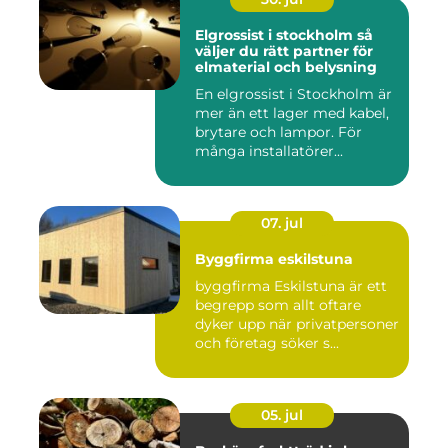
Elgrossist i stockholm så
väljer du rätt partner för
elmaterial och belysning
En elgrossist i Stockholm är
mer än ett lager med kabel,
brytare och lampor. För
många installatörer...
07. jul
Byggfirma eskilstuna
byggfirma Eskilstuna är ett
begrepp som allt oftare
dyker upp när privatpersoner
och företag söker s...
05. jul