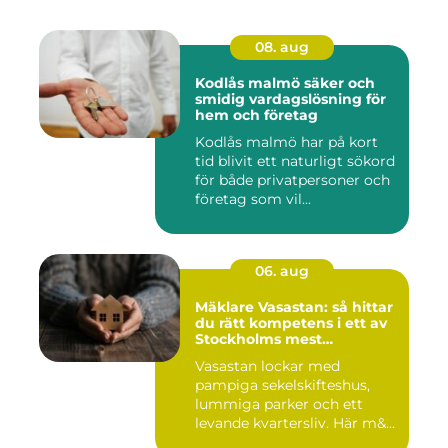
08. aug
Kodlås malmö säker och
smidig vardagslösning för
hem och företag
Kodlås malmö har på kort
tid blivit ett naturligt sökord
för både privatpersoner och
företag som vil...
06. aug
Mäklare Vasastan: så hittar
du rätt kompetens i ett av
Stockholms mest
eftertraktade områden
Vasastan lockar med
pampiga sekelskifteshus,
lummiga parker och ett
levande kvartersliv. Här m&...