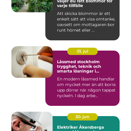
väljer du rätt blommor för
varje tillfälle
Att skicka blommor är ett
enkelt sätt att visa omtanke,
oavsett om mottagaren bor
runt hörnet eller ...
01. jul
Låssmed stockholm
trygghet, teknik och
smarta lösningar i
vardagen
En modern låssmed handlar
om mycket mer än att borra
upp dörrar när någon tappat
nyckeln. I dag arbe...
30. jun
Elektriker Åkersberga