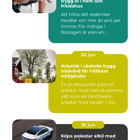
trygg el i hem och
fritidshus
Att hitta rätt elektriker
handlar om mer än pris per
timme. För många i
Roslagen är elen en
förutsät...
30. jun
Arborist i västerås trygg
trädvård för hållbara
trädgårdar
En professionell arborist
arbetar med träd på samma
sätt som en tandläkare
arbetar med tänder: i tid...
19. jun
Köpa polestar elbil med