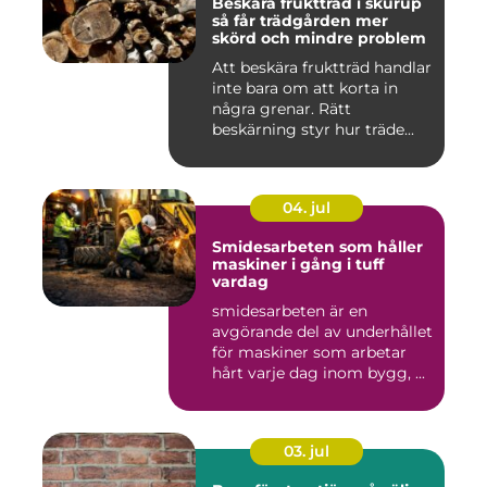
Beskära fruktträd i skurup
så får trädgården mer
skörd och mindre problem
Att beskära fruktträd handlar
inte bara om att korta in
några grenar. Rätt
beskärning styr hur träde...
04. jul
Smidesarbeten som håller
maskiner i gång i tuff
vardag
smidesarbeten är en
avgörande del av underhållet
för maskiner som arbetar
hårt varje dag inom bygg, ...
03. jul