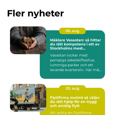
Fler nyheter
06. aug
Mäklare Vasastan: så hittar
du rätt kompetens i ett av
Stockholms mest
eftertraktade områden
Vasastan lockar med
pampiga sekelskifteshus,
lummiga parker och ett
levande kvartersliv. Här m&...
03. aug
Flyttfirma malmö så väljer
du rätt hjälp för en trygg
och smidig flytt
Att anlita en Flyttfirma