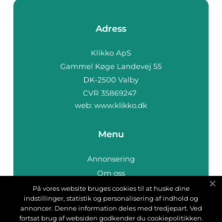
Adress
web:
www.klikko.dk
Menu
Annonsering
Om oss
Cookies
På vores website bruges cookies til at huske dine
indstillinger, statistik og personalisering af indhold og
Kontakta oss
annoncer. Denne information deles med tredjepart. Ved
Sitemap
fortsat brug af websiden godkender du cookiepolitikken.