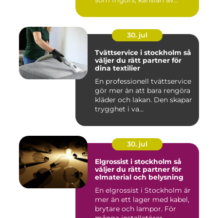
som frigörs, känslan av
ordn...
30. jul
Tvättservice i stockholm så
väljer du rätt partner för
dina textilier
En professionell tvättservice
gör mer än att bara rengöra
kläder och lakan. Den skapar
trygghet i va...
30. jul
Elgrossist i stockholm så
väljer du rätt partner för
elmaterial och belysning
En elgrossist i Stockholm är
mer än ett lager med kabel,
brytare och lampor. För