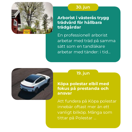
30. jun
Arborist i västerås trygg
trädvård för hållbara
trädgårdar
En professionell arborist
arbetar med träd på samma
sätt som en tandläkare
arbetar med tänder: i tid...
19. jun
Köpa polestar elbil med
fokus på prestanda och
ansvar
Att fundera på Köpa polestar
innebär oftast mer än ett
vanligt bilköp. Många som
tittar på Polestar ...