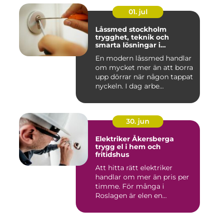
01. jul
Låssmed stockholm
trygghet, teknik och
smarta lösningar i
vardagen
En modern låssmed handlar
om mycket mer än att borra
upp dörrar när någon tappat
nyckeln. I dag arbe...
30. jun
Elektriker Åkersberga
trygg el i hem och
fritidshus
Att hitta rätt elektriker
handlar om mer än pris per
timme. För många i
Roslagen är elen en
förutsät...