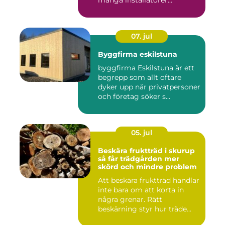
många installatörer...
07. jul
Byggfirma eskilstuna
byggfirma Eskilstuna är ett
begrepp som allt oftare
dyker upp när privatpersoner
och företag söker s...
05. jul
Beskära fruktträd i skurup
så får trädgården mer
skörd och mindre problem
Att beskära fruktträd handlar
inte bara om att korta in
några grenar. Rätt
beskärning styr hur träde...