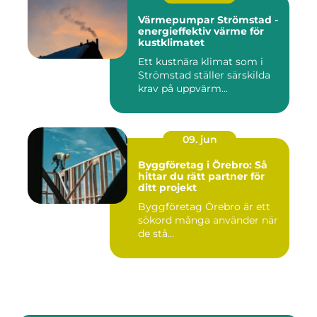
Värmepumpar Strömstad -
energieffektiv värme för
kustklimatet
Ett kustnära klimat som i
Strömstad ställer särskilda
krav på uppvärm...
09. jun
Byggföretag i Örebro: Så
hittar du rätt partner för
ditt projekt
Byggföretag Örebro är ett
sökord många använder när
de stå...