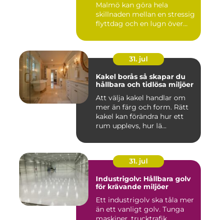
Malmö kan göra hela
skillnaden mellan en stressig
flyttdag och en lugn över...
31. jul
Kakel borås så skapar du
hållbara och tidlösa miljöer
Att välja kakel handlar om
mer än färg och form. Rätt
kakel kan förändra hur ett
rum upplevs, hur lä...
31. jul
Industrigolv: Hållbara golv
för krävande miljöer
Ett industrigolv ska tåla mer
än ett vanligt golv. Tunga
maskiner, trucktrafik,