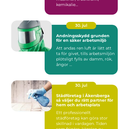
kemikalie...
30. jul
Andningsskydd grunden
för en säker arbetsmiljö
Att andas ren luft är lätt att
ta för givet, tills arbetsmiljön
plötsligt fylls av damm, rök,
ångor ...
30. jul
Städföretag i Åkersberga
så väljer du rätt partner för
hem och arbetsplats
Ett professionellt
städföretag kan göra stor
skillnad i vardagen. Tiden