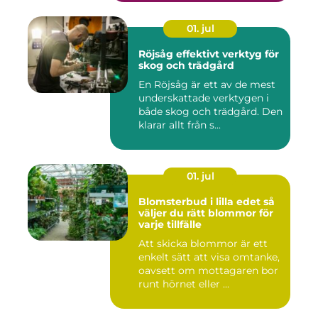
01. jul
Röjsåg effektivt verktyg för
skog och trädgård
En Röjsåg är ett av de mest
underskattade verktygen i
både skog och trädgård. Den
klarar allt från s...
01. jul
Blomsterbud i lilla edet så
väljer du rätt blommor för
varje tillfälle
Att skicka blommor är ett
enkelt sätt att visa omtanke,
oavsett om mottagaren bor
runt hörnet eller ...