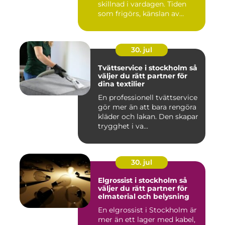
skillnad i vardagen. Tiden
som frigörs, känslan av
ordn...
30. jul
Tvättservice i stockholm så
väljer du rätt partner för
dina textilier
En professionell tvättservice
gör mer än att bara rengöra
kläder och lakan. Den skapar
trygghet i va...
30. jul
Elgrossist i stockholm så
väljer du rätt partner för
elmaterial och belysning
En elgrossist i Stockholm är
mer än ett lager med kabel,