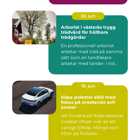
30. jun
Arborist i västerås trygg
trädvård för hållbara
trädgårdar
En professionell arborist
arbetar med träd på samma
sätt som en tandläkare
arbetar med tänder: i tid...
19. jun
Köpa polestar elbil med
fokus på prestanda och
ansvar
Att fundera på Köpa polestar
innebär oftast mer än ett
vanligt bilköp. Många som
tittar på Polestar ...