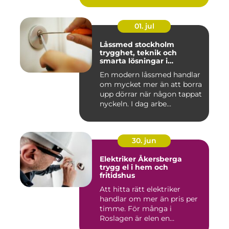
01. jul
Låssmed stockholm
trygghet, teknik och
smarta lösningar i
vardagen
En modern låssmed handlar
om mycket mer än att borra
upp dörrar när någon tappat
nyckeln. I dag arbe...
30. jun
Elektriker Åkersberga
trygg el i hem och
fritidshus
Att hitta rätt elektriker
handlar om mer än pris per
timme. För många i
Roslagen är elen en
förutsät...