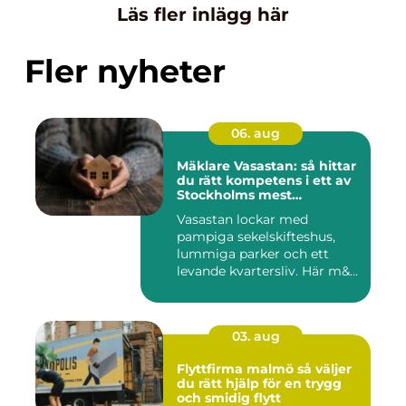
Läs fler inlägg här
Fler nyheter
06. aug
Mäklare Vasastan: så hittar
du rätt kompetens i ett av
Stockholms mest
eftertraktade områden
Vasastan lockar med
pampiga sekelskifteshus,
lummiga parker och ett
levande kvartersliv. Här m&...
03. aug
Flyttfirma malmö så väljer
du rätt hjälp för en trygg
och smidig flytt