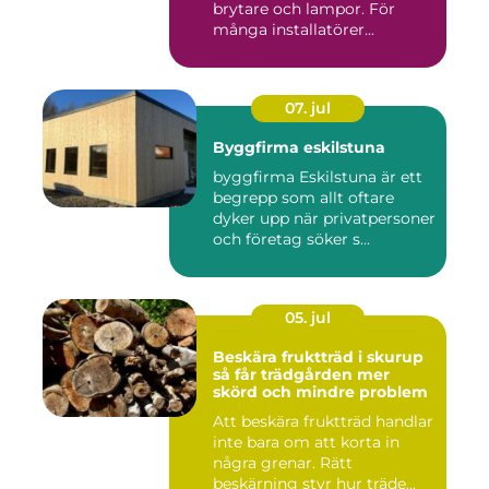
brytare och lampor. För
många installatörer...
07. jul
Byggfirma eskilstuna
byggfirma Eskilstuna är ett
begrepp som allt oftare
dyker upp när privatpersoner
och företag söker s...
05. jul
Beskära fruktträd i skurup
så får trädgården mer
skörd och mindre problem
Att beskära fruktträd handlar
inte bara om att korta in
några grenar. Rätt
beskärning styr hur träde...