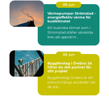
09. jun
Värmepumpar Strömstad -
energieffektiv värme för
kustklimatet
Ett kustnära klimat som i
Strömstad ställer särskilda
krav på uppvärm...
09. jun
Byggföretag i Örebro: Så
hittar du rätt partner för
ditt projekt
Byggföretag Örebro är ett
sökord många använder när
de stå...