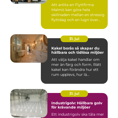
Att anlita en Flyttfirma
Malmö kan göra hela
skillnaden mellan en stressig
flyttdag och en lugn över...
31. jul
Kakel borås så skapar du
hållbara och tidlösa miljöer
Att välja kakel handlar om
mer än färg och form. Rätt
kakel kan förändra hur ett
rum upplevs, hur lä...
31. jul
Industrigolv: Hållbara golv
för krävande miljöer
Ett industrigolv ska tåla mer