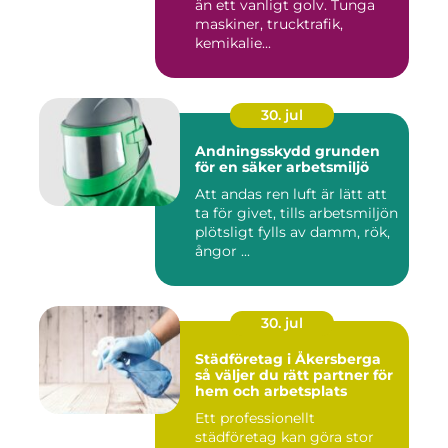
än ett vanligt golv. Tunga
maskiner, trucktrafik,
kemikalie...
30. jul
Andningsskydd grunden
för en säker arbetsmiljö
Att andas ren luft är lätt att
ta för givet, tills arbetsmiljön
plötsligt fylls av damm, rök,
ångor ...
30. jul
Städföretag i Åkersberga
så väljer du rätt partner för
hem och arbetsplats
Ett professionellt
städföretag kan göra stor