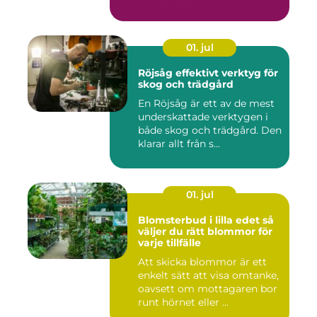
01. jul
Röjsåg effektivt verktyg för
skog och trädgård
En Röjsåg är ett av de mest
underskattade verktygen i
både skog och trädgård. Den
klarar allt från s...
01. jul
Blomsterbud i lilla edet så
väljer du rätt blommor för
varje tillfälle
Att skicka blommor är ett
enkelt sätt att visa omtanke,
oavsett om mottagaren bor
runt hörnet eller ...