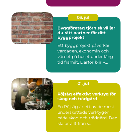
03. jul
Byggföretag tjörn så väljer
du rätt partner för ditt
byggprojekt
Ett byggprojekt påverkar
vardagen, ekonomin och
värdet på huset under lång
tid framåt. Därför blir v...
01. jul
Röjsåg effektivt verktyg för
skog och trädgård
En Röjsåg är ett av de mest
underskattade verktygen i
både skog och trädgård. Den
klarar allt från s...