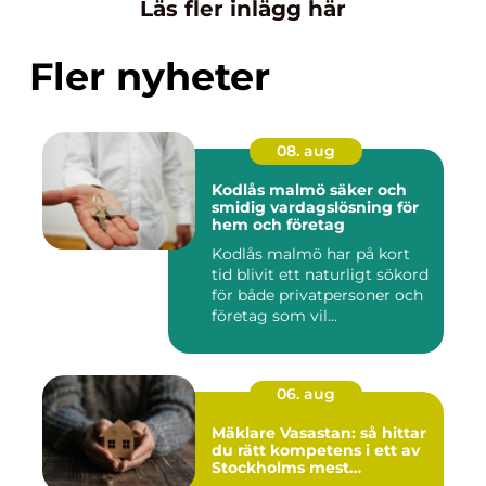
Läs fler inlägg här
Fler nyheter
08. aug
Kodlås malmö säker och
smidig vardagslösning för
hem och företag
Kodlås malmö har på kort
tid blivit ett naturligt sökord
för både privatpersoner och
företag som vil...
06. aug
Mäklare Vasastan: så hittar
du rätt kompetens i ett av
Stockholms mest
eftertraktade områden