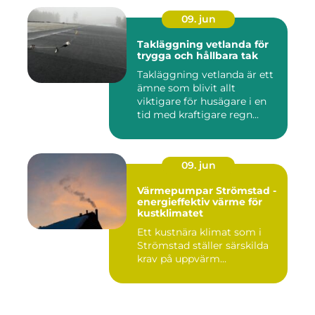
09. jun
Takläggning vetlanda för
trygga och hållbara tak
Takläggning vetlanda är ett
ämne som blivit allt
viktigare för husägare i en
tid med kraftigare regn...
09. jun
Värmepumpar Strömstad -
energieffektiv värme för
kustklimatet
Ett kustnära klimat som i
Strömstad ställer särskilda
krav på uppvärm...