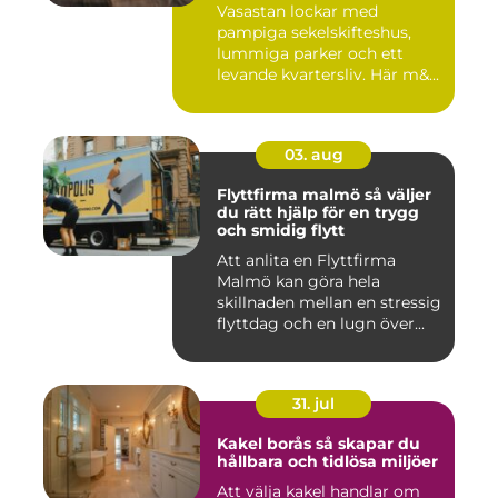
Vasastan lockar med
pampiga sekelskifteshus,
lummiga parker och ett
levande kvartersliv. Här m&...
03. aug
Flyttfirma malmö så väljer
du rätt hjälp för en trygg
och smidig flytt
Att anlita en Flyttfirma
Malmö kan göra hela
skillnaden mellan en stressig
flyttdag och en lugn över...
31. jul
Kakel borås så skapar du
hållbara och tidlösa miljöer
Att välja kakel handlar om