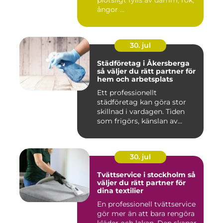
plötsligt fylls av damm, rök,
ångor ...
30. jul
Städföretag i Åkersberga
så väljer du rätt partner för
hem och arbetsplats
Ett professionellt
städföretag kan göra stor
skillnad i vardagen. Tiden
som frigörs, känslan av
ordn...
30. jul
Tvättservice i stockholm så
väljer du rätt partner för
dina textilier
En professionell tvättservice
gör mer än att bara rengöra