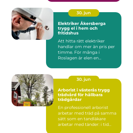
30. jun
Elektriker Åkersberga
trygg el i hem och
fritidshus
Att hitta rätt elektriker
handlar om mer än pris per
timme. För många i
Roslagen är elen en
förutsät...
30. jun
Arborist i västerås trygg
trädvård för hållbara
trädgårdar
En professionell arborist
arbetar med träd på samma
sätt som en tandläkare
arbetar med tänder: i tid...