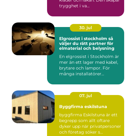
kläder och lakan. Den skapar
trygghet i va...
30. jul
Elgrossist i stockholm så
väljer du rätt partner för
elmaterial och belysning
En elgrossist i Stockholm är
mer än ett lager med kabel,
brytare och lampor. För
många installatörer...
07. jul
Byggfirma eskilstuna
byggfirma Eskilstuna är ett
begrepp som allt oftare
dyker upp när privatpersoner
och företag söker s...