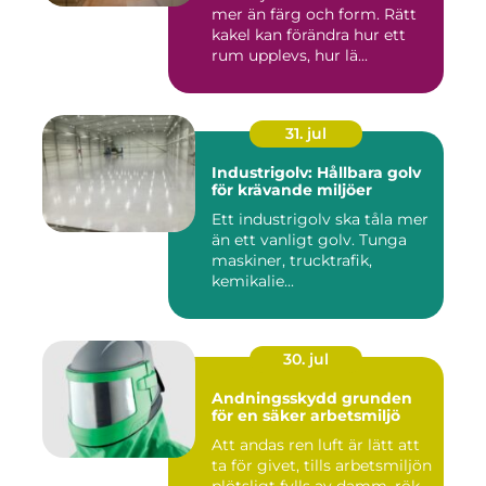
mer än färg och form. Rätt
kakel kan förändra hur ett
rum upplevs, hur lä...
31. jul
Industrigolv: Hållbara golv
för krävande miljöer
Ett industrigolv ska tåla mer
än ett vanligt golv. Tunga
maskiner, trucktrafik,
kemikalie...
30. jul
Andningsskydd grunden
för en säker arbetsmiljö
Att andas ren luft är lätt att
ta för givet, tills arbetsmiljön